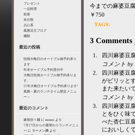
プレゼント
今までの麻婆豆
一品料理
￥750
前菜
未分類
TAGS:
点心系
風雅店主ブログ
麺類
3 Comments
最近の投稿
四川麻婆豆
恒例大晦日のオードブル御予約承り
コメント by Y
ます
年末オードブル予約受付中
四川麻婆豆
大晦日恒例オードブル御予約承りま
がピリッと
す。
21年大晦日オードブル予約承ります!
また来たい
風雅～夏のランチタイム限定メニュ
コメント by 
ー～
四川麻婆豆
最近のコメント
とをひく味
麻辣担々麺
に
momo
より
べた杏仁豆
7月27日からの週替わりランチメニュ
においしくて
ー
に
ラーメン満
より