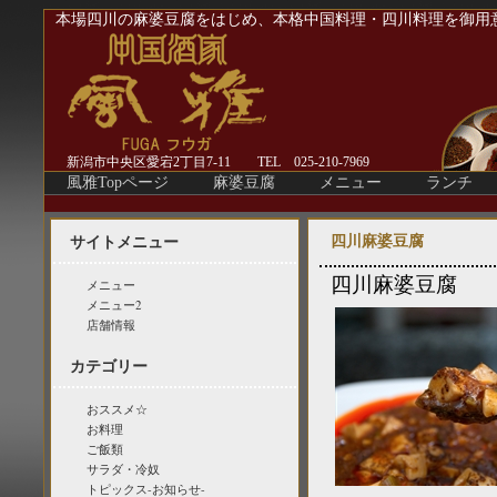
本場四川の麻婆豆腐をはじめ、本格中国料理・四川料理を御用
新潟市中央区愛宕2丁目7-11 TEL 025-210-7969
風雅Topページ
麻婆豆腐
メニュー
ランチ
四川麻婆豆腐
サイトメニュー
四川麻婆豆腐
メニュー
メニュー2
店舗情報
カテゴリー
おススメ☆
お料理
ご飯類
サラダ・冷奴
トピックス-お知らせ-