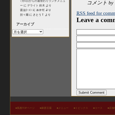
7月6日からの週替わりランチメニュ
コメント by 
ー
に
デライト 鈴木
より
醤油ﾗｰﾒﾝ
に
おかだ
より
RSS
feed for comme
担々麺
に
さとうＴ
より
Leave a com
アーカイブ
ア
ー
カ
イ
ブ
■
風雅TOPページ
■
麻婆豆腐
■
メニュー
■
トピックス
■
コース
■
店舗