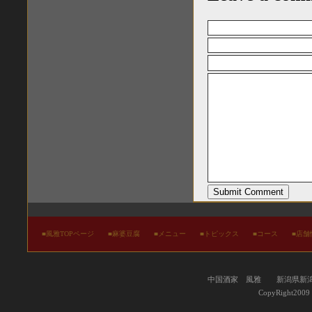
■
風雅TOPページ
■
麻婆豆腐
■
メニュー
■
トピックス
■
コース
■
店舗
中国酒家 風雅 新潟県新潟市中央
CopyRight2009 