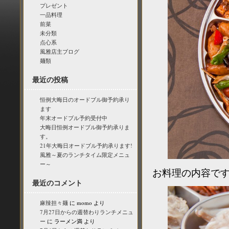
プレゼント
一品料理
前菜
未分類
点心系
風雅店主ブログ
麺類
最近の投稿
恒例大晦日のオードブル御予約承り
ます
年末オードブル予約受付中
大晦日恒例オードブル御予約承りま
す。
21年大晦日オードブル予約承ります!
風雅～夏のランチタイム限定メニュ
ー～
お料理の内容で
最近のコメント
麻辣担々麺
に
momo
より
7月27日からの週替わりランチメニュ
ー
に
ラーメン満
より