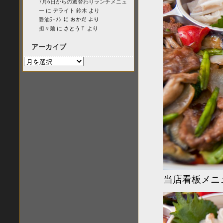
7月6日からの週替わりランチメニュ
ー
に
デライト 鈴木
より
醤油ﾗｰﾒﾝ
に
おかだ
より
担々麺
に
さとうＴ
より
アーカイブ
ア
ー
カ
イ
ブ
当店看板メニ