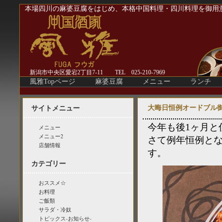
本場四川の麻婆豆腐をはじめ、本格中国料理・四川料理を御用
新潟市中央区愛宕2丁目7-11 TEL 025-210-7969
風雅Topページ
麻婆豆腐
メニュー
ランチ
大晦日恒例オードブル
サイトメニュー
今年も後1ヶ月と
メニュー
メニュー2
さて例年恒例と
店舗情報
す。
カテゴリー
おススメ☆
お料理
ご飯類
サラダ・冷奴
トピックス-お知らせ-