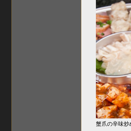
蟹爪の辛味炒