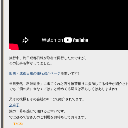
旅行中、終日成都日報が取材で同行したのですが、
その記事も挙がってました。
四川・成都日報の旅行紹介ページ
※重いです!
当日突然「料理対決」に出てくれと言う無茶振りに参加してる様子が紹介さ
でも「酒の旅に来なくては」と締めてる辺りは私らしくはあります(w)
又その模様もその会社のHPにて紹介されてます。
幺麻子
旅の一幕を感じて頂けると幸いです。
では改めて皆さんのご利用をお待ちしております。
TAGS: